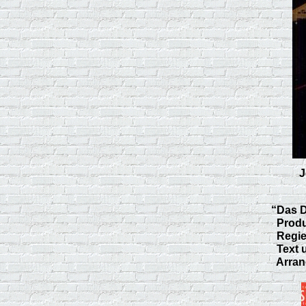
J
“Das D
Produk
Regie
Text 
Arrang